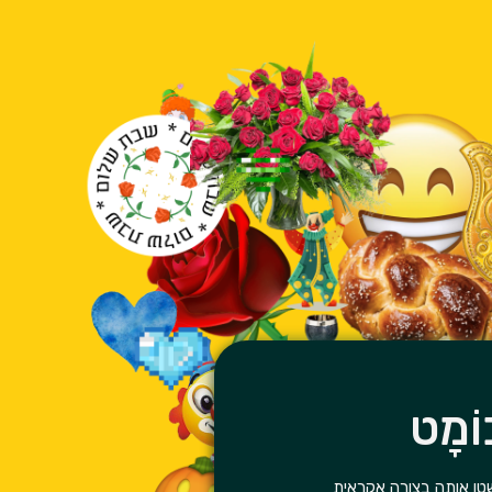
כוֹמָט
טו אותה בצורה אקראית