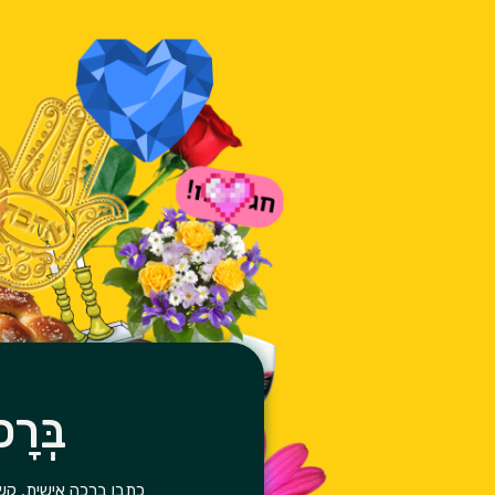
בְּרָ
כתבו ברכה אישית, קש